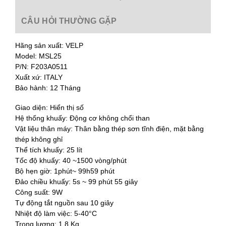
CÂU HỎI THƯỜNG GẶP
Hãng sản xuất: VELP
Model: MSL25
P/N: F203A0511
Xuất xứ: ITALY
Bảo hành: 12 Tháng
Giao diện: Hiển thị số
Hệ thống khuấy: Động cơ không chổi than
Vật liệu thân máy: Thân bằng thép sơn tĩnh điện, mặt bằng
thép không ghỉ
Thể tích khuấy: 25 lít
Tốc độ khuấy: 40 ~1500 vòng/phút
Bộ hẹn giờ: 1phút~ 99h59 phút
Đảo chiều khuấy: 5s ~ 99 phút 55 giây
Công suất: 9W
Tự động tắt nguồn sau 10 giây
Nhiệt độ làm việc: 5-40°C
Trọng lượng: 1.8 Kg