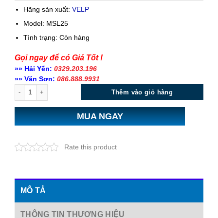
Hãng sản xuất:
VELP
Model: MSL25
Tình trạng:
Còn hàng
Gọi ngay để có Giá Tốt !
»» Hải Yến:
0329.203.196
»» Văn Sơn:
086.888.9931
Số lượng
Thêm vào giỏ hàng
MUA NGAY
Rate this product
MÔ TẢ
THÔNG TIN THƯƠNG HIỆU