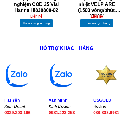
nghiệm COD 25 Vial
nhiệt VELP ARE
Hanna HI839800-02
(1500 vòng/phút,
370°C)
Liên hệ
Liên hệ
Thêm vào giỏ hàng
Thêm vào giỏ hàng
HỖ TRỢ KHÁCH HÀNG
Hải Yến
Văn Minh
QSGOLD
Kinh Doanh
Kinh Doanh
Hotline
0329.203.196
0981.223.253
086.888.9931