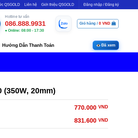
Tức QSGOLD
Liên hệ
Giới thiệu QSGOLD
Đăng nhập / Đăng ký
Hotline tư vấn
086.888.9931
Giỏ hàng /
0
VND
● Online: 08:00 - 17:30
Hướng Dẫn Thanh Toán
Đã xem
 (350W, 20mm)
770.000
VND
831.600
VND