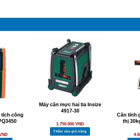
Máy cân mực hai tia Insize
4917-30
 tích công
Cân tính 
 PQ3450
thị 30
1.750.000
VND
Thêm vào giỏ hàng
VND
4.