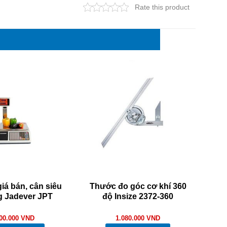
Rate this product
giá bán, cân siêu
Thước đo góc cơ khí 360
kg Jadever JPT
độ Insize 2372-360
600.000
VND
1.080.000
VND