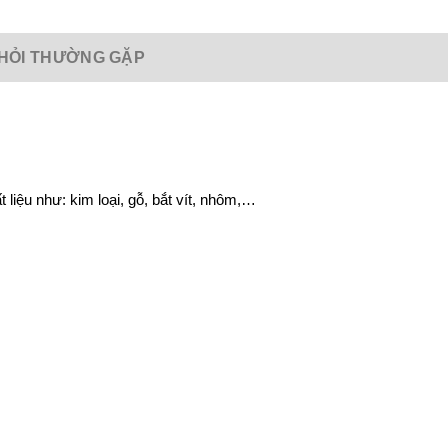
HỎI THƯỜNG GẶP
iệu như: kim loại, gỗ, bắt vít, nhôm,…