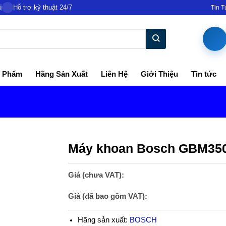
ủ
Hỗ trợ kỹ thuật 24/7
Tin 
 Phẩm
Hãng Sản Xuất
Liên Hệ
Giới Thiệu
Tin tức
Máy khoan Bosch GBM350
Giá (chưa VAT):
Giá (đã bao gồm VAT):
Hãng sản xuất:
BOSCH