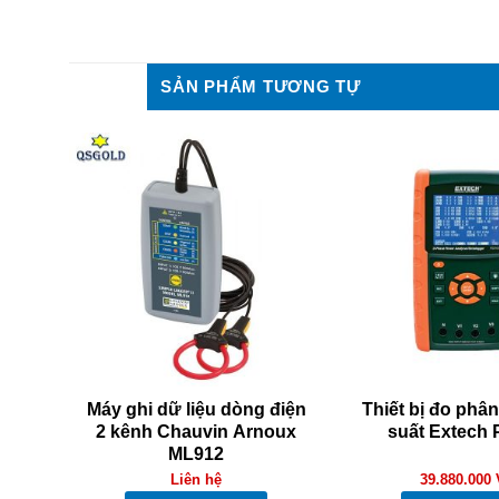
SẢN PHẨM TƯƠNG TỰ
tech
Máy ghi dữ liệu dòng điện
Thiết bị đo phân
2 kênh Chauvin Arnoux
suất Extech
ML912
Liên hệ
39.880.000