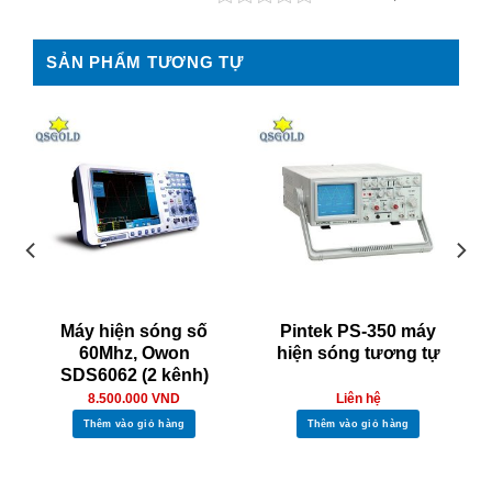
SẢN PHẨM TƯƠNG TỰ
Máy hiện sóng số
Pintek PS-350 máy
60Mhz, Owon
hiện sóng tương tự
SDS6062 (2 kênh)
8.500.000
VND
Liên hệ
Thêm vào giỏ hàng
Thêm vào giỏ hàng