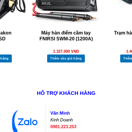
Bakon
Máy hàn điểm cầm tay
Trạm h
SD
FNIRSI SWM-20 (1200A)
1.327.000
VND
1.
 hàng
Thêm vào giỏ hàng
Thêm
HỖ TRỢ KHÁCH HÀNG
Văn Minh
Kinh Doanh
0981.223.253