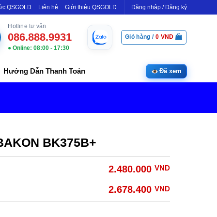
Tức QSGOLD
Liên hệ
Giới thiệu QSGOLD
Đăng nhập / Đăng ký
Hotline tư vấn
086.888.9931
Giỏ hàng /
0
VND
● Online: 08:00 - 17:30
Hướng Dẫn Thanh Toán
Đã xem
c BAKON BK375B+
2.480.000
VND
2.678.400
VND