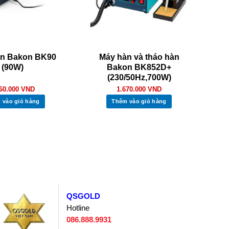
àn Bakon BK90
Máy hàn và tháo hàn
(90W)
Bakon BK852D+
(230/50Hz,700W)
460.000
VND
1.670.000
VND
 vào giỏ hàng
Thêm vào giỏ hàng
QSGOLD
Hotline
086.888.9931