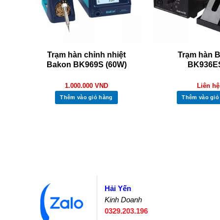
ay
Trạm hàn chỉnh nhiệt
Trạm hàn 
Bakon BK969S (60W)
BK936E
1.000.000
VND
Liên hệ
Thêm vào giỏ hàng
Thêm vào giỏ
Hải Yến
Kinh Doanh
0329.203.196