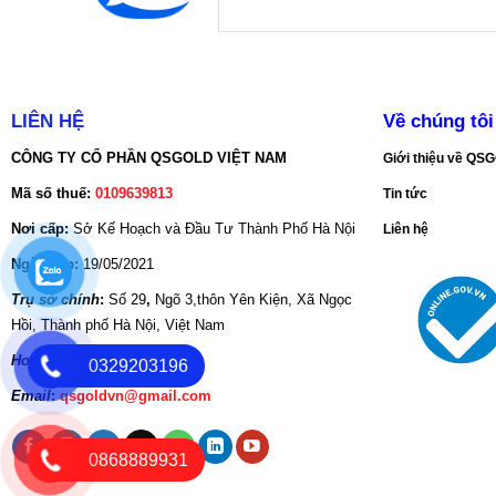
LIÊN HỆ
Về chúng tôi
CÔNG TY CỔ PHẦN QSGOLD VIỆT NAM
Giới thiệu về Q
Mã số thuế:
0109639813
Tin tức
Nơi cấp:
Sở Kế Hoạch và Đầu Tư Thành Phố Hà Nội
Liên hệ
Ngày cấp:
19/05/2021
Trụ sở chính
:
Số 29
,
Ngõ 3,thôn Yên Kiện, Xã Ngọc
Hồi, Thành phố Hà Nội, Việt Nam
Hotine:
086.888.9931
0329203196
Email
:
qsgoldvn@gmail.com
0868889931