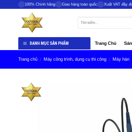
Skip
100% Chính hãng
Giao hàng toàn quốc
Xuất VAT đầy đ
to
content
DANH MỤC SẢN PHẨM
Trang Chủ
Sản
Trang chủ
Máy công trình, dụng cụ thi công
Máy hàn
/
/