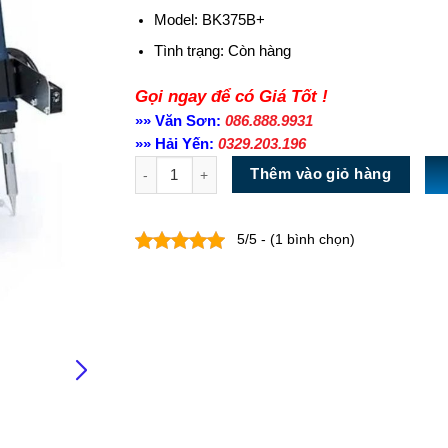
Model: BK375B+
Tình trạng:
Còn hàng
Gọi ngay để có Giá Tốt !
»» Văn Sơn:
086.888.9931
»» Hải Yến:
0329.203.196
Số lượng
Thêm vào giỏ hàng
5/5 - (1 bình chọn)