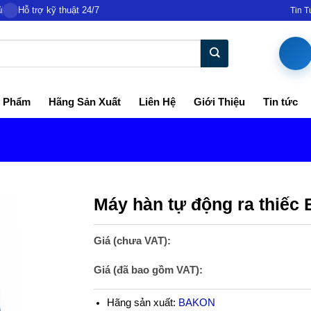
ủ
Hỗ trợ kỹ thuật 24/7
Tin 
 Phẩm
Hãng Sản Xuất
Liên Hệ
Giới Thiệu
Tin tức
Máy hàn tự động ra thiế
Giá (chưa VAT):
Giá (đã bao gồm VAT):
Hãng sản xuất:
BAKON