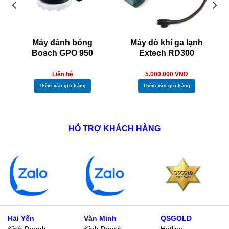
Máy đánh bóng
Máy dò khí ga lạnh
Bosch GPO 950
Extech RD300
Liên hệ
5.000.000
VND
Thêm vào giỏ hàng
Thêm vào giỏ hàng
HỖ TRỢ KHÁCH HÀNG
Hải Yến
Văn Minh
QSGOLD