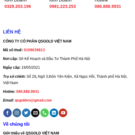
Kinh Doanh
Kinh Doanh
Hotline
0329.203.196
0981.223.253
086.888.9931
LIÊN HỆ
CÔNG TY CỔ PHẦN QSGOLD VIỆT NAM
Mã số thuế:
0109639813
Nơi cấp:
Sở Kế Hoạch và Đầu Tư Thành Phố Hà Nội
Ngày cấp:
19/05/2021
Trụ sở chính
:
Số 29
,
Ngõ 3,thôn Yên Kiện, Xã Ngọc Hồi, Thành phố Hà Nội,
Việt Nam
Hotine:
086.888.9931
Email
:
qsgoldvn@gmail.com
Về chúng tôi
Giới thiệu về QSGOLD VIỆT NAM