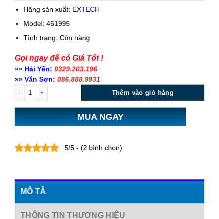
Hãng sản xuất:
EXTECH
Model: 461995
Tình trạng:
Còn hàng
Gọi ngay để có Giá Tốt !
»» Hải Yến:
0329.203.196
»» Văn Sơn:
086.888.9931
Số lượng
Thêm vào giỏ hàng
MUA NGAY
5/5 - (2 bình chọn)
MÔ TẢ
THÔNG TIN THƯƠNG HIỆU