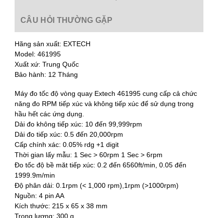
CÂU HỎI THƯỜNG GẶP
Hãng sản xuất: EXTECH
Model: 461995
Xuất xứ: Trung Quốc
Bảo hành: 12 Tháng
Máy đo tốc độ vòng quay Extech 461995 cung cấp cả chức
năng đo RPM tiếp xúc và không tiếp xúc để sử dụng trong
hầu hết các ứng dụng.
Dải đo không tiếp xúc: 10 đến 99,999rpm
Dải đo tiếp xúc: 0.5 đến 20,000rpm
Cấp chính xác: 0.05% rdg +1 digit
Thời gian lấy mẫu: 1 Sec > 60rpm 1 Sec > 6rpm
Đo tốc độ bề măt tiếp xúc: 0.2 đến 6560ft/min, 0.05 đến
1999.9m/min
Độ phân dải: 0.1rpm (< 1,000 rpm),1rpm (>1000rpm)
Nguồn: 4 pin AA
Kích thước: 215 x 65 x 38 mm
Trọng lượng: 300 g