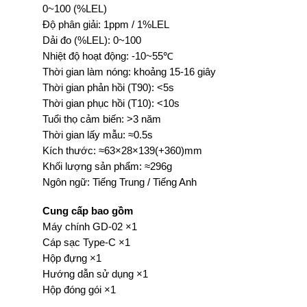
0~100 (%LEL)
Độ phân giải: 1ppm / 1%LEL
Dải đo (%LEL): 0~100
Nhiệt độ hoạt động: -10~55℃
Thời gian làm nóng: khoảng 15-16 giây
Thời gian phản hồi (T90): <5s
Thời gian phục hồi (T10): <10s
Tuổi thọ cảm biến: >3 năm
Thời gian lấy mẫu: ≈0.5s
Kích thước: ≈63×28×139(+360)mm
Khối lượng sản phẩm: ≈296g
Ngôn ngữ: Tiếng Trung / Tiếng Anh
Cung cấp bao gồm
Máy chính GD-02 ×1
Cáp sạc Type-C ×1
Hộp đựng ×1
Hướng dẫn sử dụng ×1
Hộp đóng gói ×1