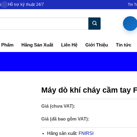
ủ
Hỗ trợ kỹ thuật 24/7
Tin 
 Phẩm
Hãng Sản Xuất
Liên Hệ
Giới Thiệu
Tin tức
Máy dò khí cháy cầm tay 
Giá (chưa VAT):
Giá (đã bao gồm VAT):
Hãng sản xuất:
FNIRSI