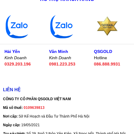
Hải Yến
Văn Minh
QSGOLD
Kinh Doanh
Kinh Doanh
Hotline
0329.203.196
0981.223.253
086.888.9931
LIÊN HỆ
CÔNG TY CỔ PHẦN QSGOLD VIỆT NAM
Mã số thuế:
0109639813
Nơi cấp:
Sở Kế Hoạch và Đầu Tư Thành Phố Hà Nội
Ngày cấp:
19/05/2021
Trụ sở chính
:
Số 29
,
Ngõ 3,thôn Yên Kiện, Xã Ngọc Hồi, Thành phố Hà Nội,