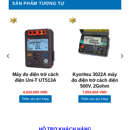
SẢN PHẨM TƯƠNG TỰ
Máy đo điện trở cách
Kyoritsu 3022A máy
điện Uni-T UT513A
đo điện trở cách điện
500V, 2Gohm
6.620.000
VND
7.850.000
VND
Thêm vào giỏ hàng
Thêm vào giỏ hàng
HỖ TRỢ KHÁCH HÀNG