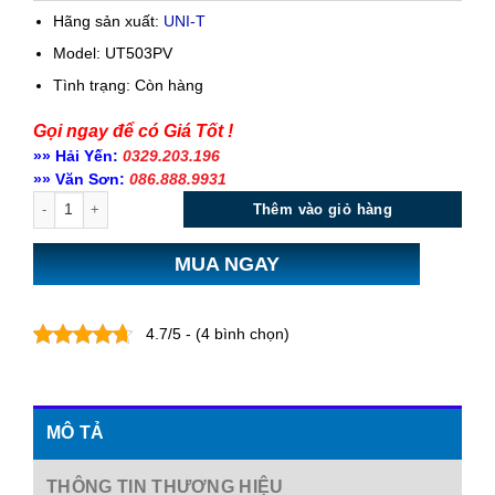
Hãng sản xuất:
UNI-T
Model: UT503PV
Tình trạng:
Còn hàng
Gọi ngay để có Giá Tốt !
»» Hải Yến:
0329.203.196
»» Văn Sơn:
086.888.9931
Số lượng
Thêm vào giỏ hàng
MUA NGAY
4.7/5 - (4 bình chọn)
MÔ TẢ
THÔNG TIN THƯƠNG HIỆU