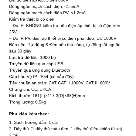
Dải đo điện áp AC: 5 đến 600V
Dòng ngắn mạch cách điện: <1.5mA
Dòng ngắn mạch cách điện PV: <1.2mA
Kiểm tra thiết bị có điện
– Đo IR: KHÔNG kiểm tra nếu điện áp thiết bị có điện trên
25V
– Đo IR PV: điện áp thiết bị có điện phải dưới DC 1000V
Đèn nền: Tự động & Đèn nền thủ công; tự động tắt nguồn
sau 30 giây
Lưu trữ dữ liệu: 1000 bộ
Truyền dữ liệu qua cáp USB
Truyền qua ứng dụng Bluetooth
Cấp bảo Vệ IP: IP54 (có nắp đậy)
Tiêu chuẩn an toàn: CAT CAT II 1000V, CAT III 600V
Chứng chỉ: CE, UKCA
Kích thước: 161(L)×117.3(D)×63(H)mm
Trọng lượng: 0.5kg
Phụ kiện kèm theo:
1. Sách hướng dẫn: 1 cái
2. Dây thử (1 dây thử màu đen, 1 dây thử điều khiển từ xa):
2 cái