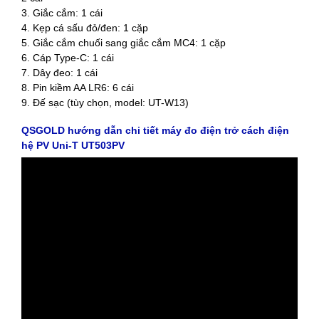
3. Giắc cắm: 1 cái
4. Kẹp cá sấu đỏ/đen: 1 cặp
5. Giắc cắm chuối sang giắc cắm MC4: 1 cặp
6. Cáp Type-C: 1 cái
7. Dây đeo: 1 cái
8. Pin kiềm AA LR6: 6 cái
9. Đế sạc (tùy chọn, model: UT-W13)
QSGOLD hướng dẫn chi tiết máy đo điện trở cách điện
hệ PV Uni-T UT503PV