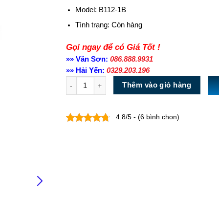
Model: B112-1B
Tình trạng:
Còn hàng
Gọi ngay để có Giá Tốt !
»» Văn Sơn:
086.888.9931
»» Hải Yến:
0329.203.196
Số lượng
Thêm vào giỏ hàng
4.8/5 - (6 bình chọn)