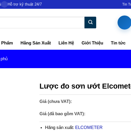
ủ
Hỗ trợ kỹ thuật 24/7
Tin 
 Phẩm
Hãng Sản Xuất
Liên Hệ
Giới Thiệu
Tin tức
 phủ
Lược đo sơn ướt Elcomet
Giá (chưa VAT):
Giá (đã bao gồm VAT):
Hãng sản xuất:
ELCOMETER