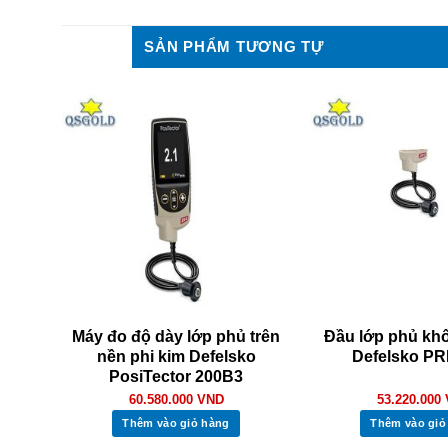
SẢN PHẨM TƯƠNG TỰ
hủ
Máy đo độ dày lớp phủ trên
Đầu lớp phủ khô
ko
nền phi kim Defelsko
Defelsko P
PosiTector 200B3
60.580.000
VND
53.220.000
Thêm vào giỏ hàng
Thêm vào giỏ