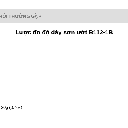
HỎI THƯỜNG GẶP
Lược đo độ dày sơn ướt B112-1B
 20g (0.7oz)