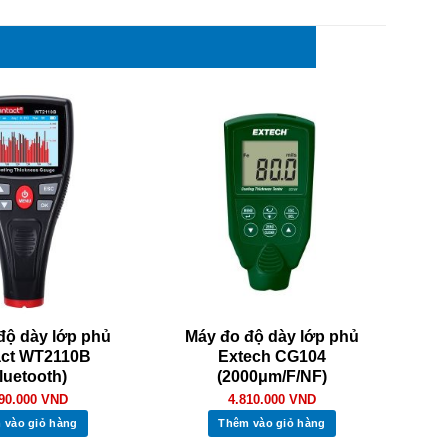
độ dày lớp phủ
Máy đo độ dày lớp phủ
act WT2110B
Extech CG104
luetooth)
(2000μm/F/NF)
090.000
VND
4.810.000
VND
 vào giỏ hàng
Thêm vào giỏ hàng