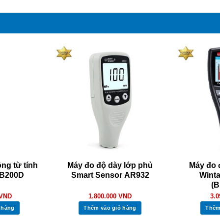
ng từ tính
Máy đo độ dày lớp phủ
Máy đo 
RB200D
Smart Sensor AR932
Wint
(B
VND
1.800.000
VND
3.
 hàng
Thêm vào giỏ hàng
Thêm