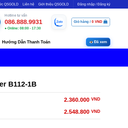
Tức QSGOLD
Liên hệ
Giới thiệu QSGOLD
Đăng nhập / Đăng ký
Hotline tư vấn
086.888.9931
Giỏ hàng /
0
VND
● Online: 08:00 - 17:30
Hướng Dẫn Thanh Toán
Đã xem
er B112-1B
2.360.000
VND
2.548.800
VND