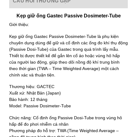
CÂU HỎI THƯỜNG GẶP
Kẹp giữ ống Gastec Passive Dosimeter-Tube
Giới thiệu:
Kẹp giữ ống Gastec Passive Dosimeter-Tube là phụ kiện
chuyên dụng dùng để giữ và cố định các ống đo khí thụ động
(Passive Dosi-Tube) của Gastec trong quá trình lấy mẫu.
Thiết bị được thiết kế để gắn lên cổ áo hoặc vùng hô hấp
của người lao động, giúp theo dõi nồng độ khí trung bình
theo thời gian (TWA – Time Weighted Average) một cách
chính xác và thuận tiện.
Thương hiệu: GACTEC
Xuất xứ: Nhật Bản (Japan)
Bảo hành: 12 tháng
Model: Passive Dosimeter-Tube
Chức năng: Cố định ống Passive Dosi-Tube trong vùng hô
hấp để đo phơi nhiễm cá nhân
Phương pháp đo hỗ trợ: TWA (Time Weighted Average –