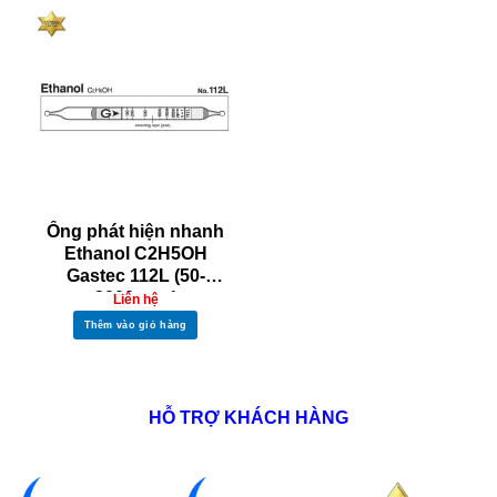
Ống phát hiện nhanh
Ethanol C2H5OH
Gastec 112L (50-
2000ppm)
Liên hệ
Thêm vào giỏ hàng
HỖ TRỢ KHÁCH HÀNG