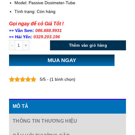
Model: Passive Dosimeter-Tube
Tình trạng:
Còn hàng
Gọi ngay để có Giá Tốt !
»» Văn Sơn:
086.888.9931
»» Hải Yến:
0329.203.196
Số lượng
Thêm vào giỏ hàng
MUA NGAY
5/5 - (1 bình chọn)
MÔ TẢ
THÔNG TIN THƯƠNG HIỆU