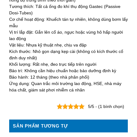
nồng độ trung bình theo thời gian)
Tương thích: Tất cả ống đo khí thụ động Gastec (Passive
Dosi-Tubes)
Cơ chế hoạt động: Khuếch tán tự nhiên, không dùng bơm lấy
mẫu
Vị trí lắp đặt: Gắn lên cổ áo, ngực hoặc vùng hô hấp người
lao động
Vật liệu: Nhựa kỹ thuật nhẹ, chịu va đập
Kích thước: Nhỏ gọn dạng kẹp cài (không có kích thước cố
định duy nhất)
Khối lượng: Rất nhẹ, đeo trực tiếp trên người
Bảo trì: Không cần hiệu chuẩn hoặc bảo dưỡng định kỳ
Bảo hành: 12 tháng (theo nhà phân phối)
Ứng dụng: Quan trắc môi trường lao động, HSE, nhà máy
hóa chất, giám sát phơi nhiễm cá nhân
5/5 - (1 bình chọn)
SẢN PHẨM TƯƠNG TỰ