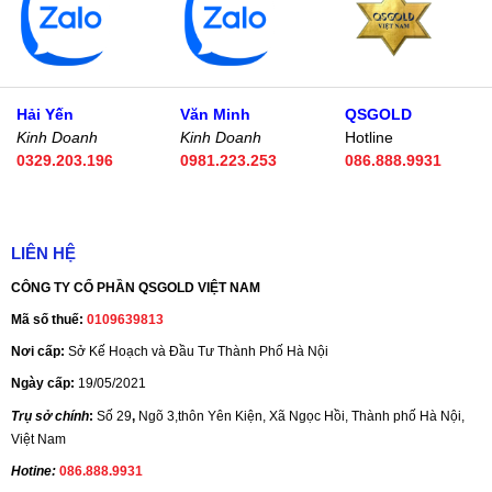
Hải Yến
Văn Minh
QSGOLD
Kinh Doanh
Kinh Doanh
Hotline
0329.203.196
0981.223.253
086.888.9931
LIÊN HỆ
CÔNG TY CỔ PHẦN QSGOLD VIỆT NAM
Mã số thuế:
0109639813
Nơi cấp:
Sở Kế Hoạch và Đầu Tư Thành Phố Hà Nội
Ngày cấp:
19/05/2021
Trụ sở chính
:
Số 29
,
Ngõ 3,thôn Yên Kiện, Xã Ngọc Hồi, Thành phố Hà Nội,
Việt Nam
Hotine:
086.888.9931