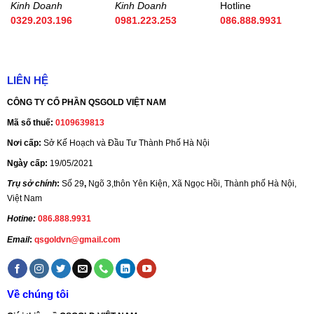
Kinh Doanh
Kinh Doanh
Hotline
0329.203.196
0981.223.253
086.888.9931
LIÊN HỆ
CÔNG TY CỔ PHẦN QSGOLD VIỆT NAM
Mã số thuế:
0109639813
Nơi cấp:
Sở Kế Hoạch và Đầu Tư Thành Phố Hà Nội
Ngày cấp:
19/05/2021
Trụ sở chính
:
Số 29
,
Ngõ 3,thôn Yên Kiện, Xã Ngọc Hồi, Thành phố Hà Nội,
Việt Nam
Hotine:
086.888.9931
Email
:
qsgoldvn@gmail.com
Về chúng tôi