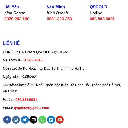
Hải Yến
Văn Minh
QSGOLD
Kinh Doanh
Kinh Doanh
Hotline
0329.203.196
0981.223.253
086.888.9931
LIÊN HỆ
CÔNG TY CỔ PHẦN QSGOLD VIỆT NAM
Mã số thuế:
0109639813
Nơi cấp:
Sở Kế Hoạch và Đầu Tư Thành Phố Hà Nội
Ngày cấp:
19/05/2021
Trụ sở chính
:
Số 29
,
Ngõ 3,thôn Yên Kiện, Xã Ngọc Hồi, Thành phố Hà Nội,
Việt Nam
Hotine:
086.888.9931
Email
:
qsgoldvn@gmail.com