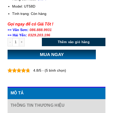
Model: UT58D
Tình trạng:
Còn hàng
Gọi ngay để có Giá Tốt !
»» Văn Sơn:
086.888.9931
»» Hải Yến:
0329.203.196
Số lượng
Thêm vào giỏ hàng
MUA NGAY
4.8/5 - (5 bình chọn)
MÔ TẢ
THÔNG TIN THƯƠNG HIỆU