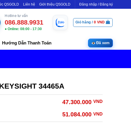
Tức QSGOLD
Liên hệ
Giới thiệu QSGOLD
Đăng nhập / Đăng ký
Hotline tư vấn
086.888.9931
Giỏ hàng /
0
VND
● Online: 08:00 - 17:30
Hướng Dẫn Thanh Toán
Đã xem
n KEYSIGHT 34465A
47.300.000
VND
51.084.000
VND