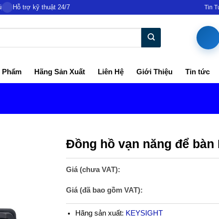
ủ
Hỗ trợ kỹ thuật 24/7
Tin 
 Phẩm
Hãng Sản Xuất
Liên Hệ
Giới Thiệu
Tin tức
Đồng hồ vạn năng để bà
Giá (chưa VAT):
Giá (đã bao gồm VAT):
Hãng sản xuất:
KEYSIGHT