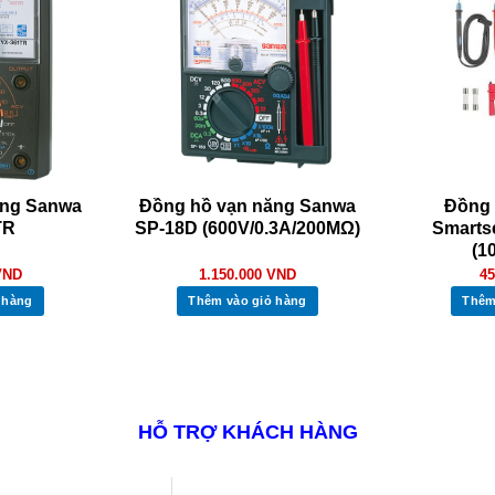
ăng Sanwa
Đồng hồ vạn năng Sanwa
Đồng 
TR
SP-18D (600V/0.3A/200MΩ)
Smarts
(1
VND
1.150.000
VND
45
 hàng
Thêm vào giỏ hàng
Thêm
HỖ TRỢ KHÁCH HÀNG