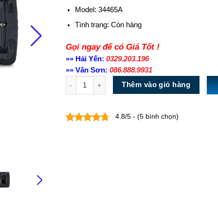
Model: 34465A
Tình trạng:
Còn hàng
Gọi ngay để có Giá Tốt !
»» Hải Yến:
0329.203.196
»» Văn Sơn:
086.888.9931
Số lượng
Thêm vào giỏ hàng
4.8/5 - (5 bình chọn)