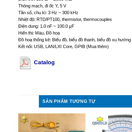
Thông mạch, đi ốt: Y, 5 V
Tần số, chu kì: 3 Hz ~ 300 kHz
Nhiệt độ: RTD/PT100, thermistor, thermocouples
Điện dung: 1.0 nF ~ 100.0 μF
Hiển thị: Màu, Đồ hoạ
Đồ hoạ thống kê: Biểu đồ, biểu đồ thanh, biểu đồ xu hướng
Kết nối: USB, LAN/LXI Core, GPIB (Mua thêm)
Catalog
SẢN PHẨM TƯƠNG TỰ