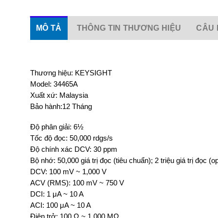
MÔ TẢ
THÔNG TIN THƯƠNG HIỆU
CÂU 
Thương hiệu: KEYSIGHT
Model: 34465A
Xuất xứ: Malaysia
Bảo hành:12 Tháng
Độ phân giải: 6½
Tốc độ đọc: 50,000 rdgs/s
Độ chính xác DCV: 30 ppm
Bộ nhớ: 50,000 giá trị đọc (tiêu chuẩn); 2 triệu giá trị đọc (op
DCV: 100 mV ~ 1,000 V
ACV (RMS): 100 mV ~ 750 V
DCI: 1 μA ~ 10 A
ACI: 100 μA ~ 10 A
Điện trở: 100 Ω ~ 1,000 MΩ