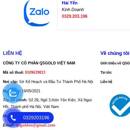
Hải Yến
Kinh Doanh
0329.203.196
LIÊN HỆ
Về chúng tôi
CÔNG TY CỔ PHẦN QSGOLD VIỆT NAM
Giới thiệu về Q
Mã số thuế:
0109639813
Tin tức
Nơi cấp:
Sở Kế Hoạch và Đầu Tư Thành Phố Hà Nội
Liên hệ
Ngày cấp:
19/05/2021
Trụ sở chính
:
Số 29
,
Ngõ 3,thôn Yên Kiện, Xã Ngọc
Hồi, Thành phố Hà Nội, Việt Nam
Hotine:
086.888.9931
0329203196
Email
:
qsgoldvn@gmail.com