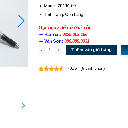
Model: 2046A-60
Tình trạng:
Còn hàng
Gọi ngay để có Giá Tốt !
»» Hải Yến:
0329.203.196
»» Văn Sơn:
086.888.9931
Số lượng
Thêm vào giỏ hàng
4.6/5 - (5 bình chọn)