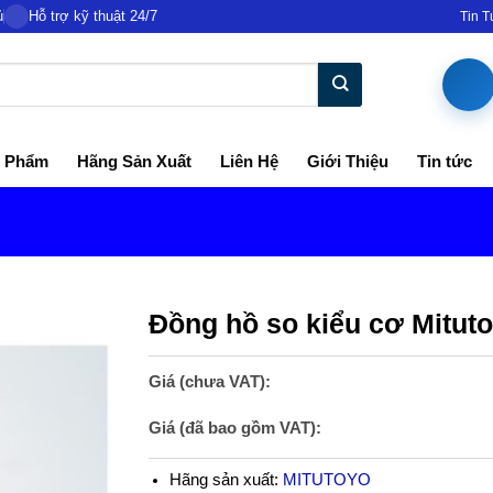
ủ
Hỗ trợ kỹ thuật 24/7
Tin 
 Phẩm
Hãng Sản Xuất
Liên Hệ
Giới Thiệu
Tin tức
Đồng hồ so kiểu cơ Mitu
Giá (chưa VAT):
Giá (đã bao gồm VAT):
Hãng sản xuất:
MITUTOYO