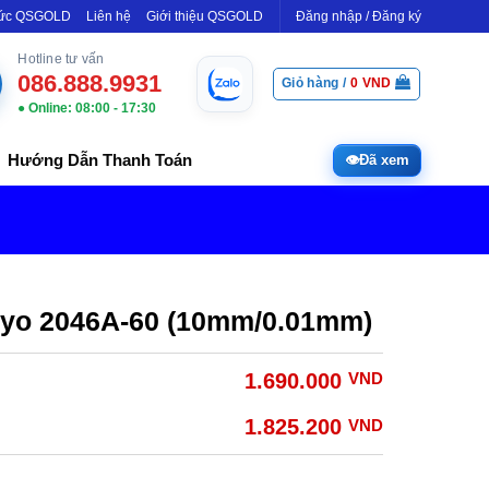
Tức QSGOLD
Liên hệ
Giới thiệu QSGOLD
Đăng nhập / Đăng ký
Hotline tư vấn
086.888.9931
Giỏ hàng /
0
VND
● Online: 08:00 - 17:30
Hướng Dẫn Thanh Toán
👁️
Đã xem
toyo 2046A-60 (10mm/0.01mm)
1.690.000
VND
1.825.200
VND