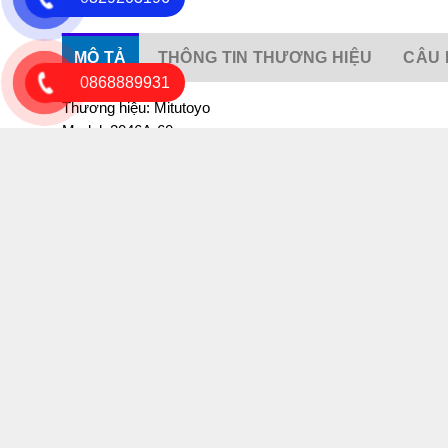
MÔ TẢ
THÔNG TIN THƯƠNG HIỆU
CÂU 
0868889931
Thương hiệu: Mitutoyo
Model: 2046A-60
Xuất xứ: Nhật Bản
Bảo hành: 12 tháng
Dải đo: 10mm(1mm)
Độ phân giải: 0.01mm
Độ chính xác: ± 0.013mm
Đường kính trục: Ø8mm
Thiết kế chống nước: IP64
Hệ đơn vị: mét
Ứng dụng:
– Đồng hồ so kiểu cơ 2046A-60 là sản phẩm chất lượng cao đư
hình dạng, hình học và vị trí của chi tiết như: độ côn, đ