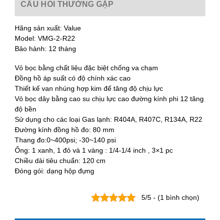
CÂU HỎI THƯỜNG GẶP
Hãng sản xuất: Value
Model: VMG-2-R22
Bảo hành: 12 tháng
Vỏ bọc bằng chất liệu đặc biệt chống va chạm
Đồng hồ áp suất có độ chính xác cao
Thiết kế van nhúng hợp kim để tăng độ chịu lực
Vỏ bọc dây bằng cao su chịu lực cao đường kính phi 12 tăng
độ bền
Sử dụng cho các loại Gas lạnh: R404A, R407C, R134A, R22
Đường kính đồng hồ đo: 80 mm
Thang đo:0~400psi; -30~140 psi
Ống: 1 xanh, 1 đỏ và 1 vàng : 1/4-1/4 inch , 3×1 pc
Chiều dài tiêu chuẩn: 120 cm
Đóng gói: dạng hộp đựng
5/5 - (1 bình chọn)