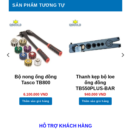
SẢN PHẨM TƯƠNG TỰ
Bộ nong ống đồng
Thanh kẹp bộ loe
Tasco TB800
ống đồng
TB550PLUS-BAR
6.100.000
VND
940.000
VND
Thêm vào giỏ hàng
Thêm vào giỏ hàng
HỖ TRỢ KHÁCH HÀNG