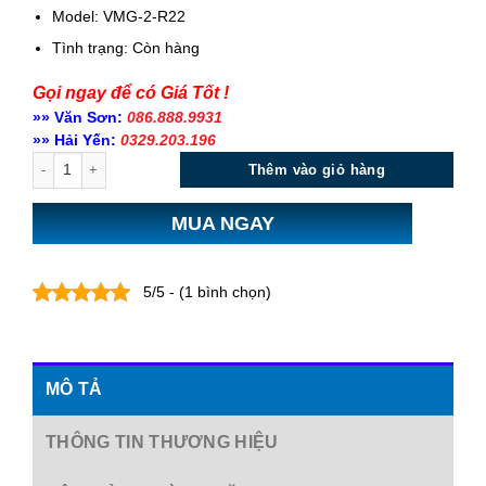
Model: VMG-2-R22
Tình trạng:
Còn hàng
Gọi ngay để có Giá Tốt !
»» Văn Sơn:
086.888.9931
»» Hải Yến:
0329.203.196
Số lượng
Thêm vào giỏ hàng
MUA NGAY
5/5 - (1 bình chọn)
MÔ TẢ
THÔNG TIN THƯƠNG HIỆU