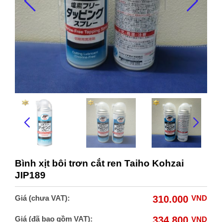
Bình xịt bôi trơn cắt ren Taiho Kohzai
JIP189
Giá (chưa VAT):
310.000
VND
Giá (đã bao gồm VAT):
334.800
VND