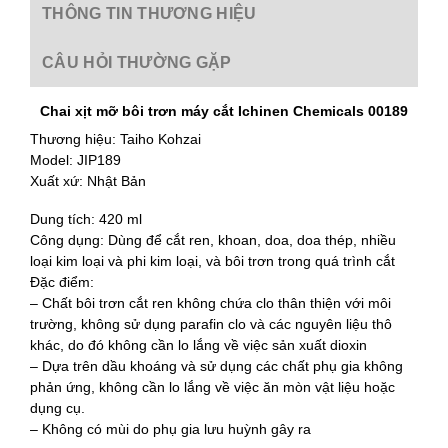
THÔNG TIN THƯƠNG HIỆU
CÂU HỎI THƯỜNG GẶP
Chai xịt mỡ bôi trơn máy cắt Ichinen Chemicals 00189
Thương hiệu: Taiho Kohzai
Model: JIP189
Xuất xứ: Nhật Bản
Dung tích: 420 ml
Công dụng: Dùng để cắt ren, khoan, doa, doa thép, nhiều
loại kim loại và phi kim loại, và bôi trơn trong quá trình cắt
Đặc điểm:
– Chất bôi trơn cắt ren không chứa clo thân thiện với môi
trường, không sử dụng parafin clo và các nguyên liệu thô
khác, do đó không cần lo lắng về việc sản xuất dioxin
– Dựa trên dầu khoáng và sử dụng các chất phụ gia không
phản ứng, không cần lo lắng về việc ăn mòn vật liệu hoặc
dụng cụ.
– Không có mùi do phụ gia lưu huỳnh gây ra