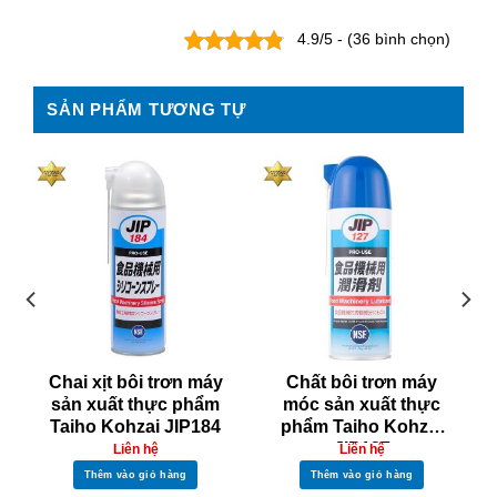
4.9/5 - (36 bình chọn)
SẢN PHẨM TƯƠNG TỰ
Chai xịt bôi trơn máy
Chất bôi trơn máy
sản xuất thực phẩm
móc sản xuất thực
Taiho Kohzai JIP184
phẩm Taiho Kohzai
JIP127
Liên hệ
Liên hệ
Thêm vào giỏ hàng
Thêm vào giỏ hàng