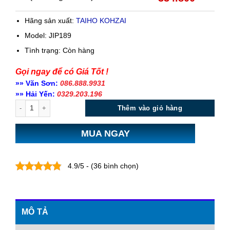
Hãng sản xuất:
TAIHO KOHZAI
Model: JIP189
Tình trạng:
Còn hàng
Gọi ngay để có Giá Tốt !
»» Văn Sơn:
086.888.9931
»» Hải Yến:
0329.203.196
Số lượng
Thêm vào giỏ hàng
MUA NGAY
4.9/5 - (36 bình chọn)
MÔ TẢ