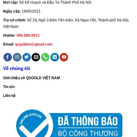
Nơi cấp:
Sở Kế Hoạch và Đầu Tư Thành Phố Hà Nội
Ngày cấp:
19/05/2021
Trụ sở chính
:
Số 29
,
Ngõ 3,thôn Yên Kiện, Xã Ngọc Hồi, Thành phố Hà Nội,
Việt Nam
Hotine:
086.888.9931
Email
:
qsgoldvn@gmail.com
Về chúng tôi
Giới thiệu về QSGOLD VIỆT NAM
Tin tức
Liên hệ