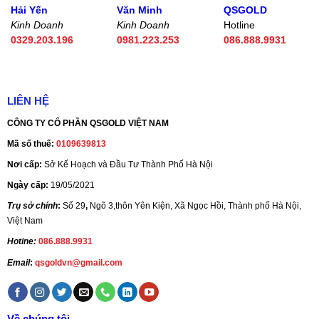
Hải Yến
Văn Minh
QSGOLD
Kinh Doanh
Kinh Doanh
Hotline
0329.203.196
0981.223.253
086.888.9931
LIÊN HỆ
CÔNG TY CỔ PHẦN QSGOLD VIỆT NAM
Mã số thuế:
0109639813
Nơi cấp:
Sở Kế Hoạch và Đầu Tư Thành Phố Hà Nội
Ngày cấp:
19/05/2021
Trụ sở chính
:
Số 29
,
Ngõ 3,thôn Yên Kiện, Xã Ngọc Hồi, Thành phố Hà Nội,
Việt Nam
Hotine:
086.888.9931
Email
:
qsgoldvn@gmail.com
Về chúng tôi