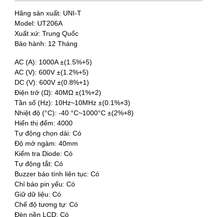
Hãng sản xuất: UNI-T
Model: UT206A
Xuất xứ: Trung Quốc
Bảo hành: 12 Tháng
AC (A): 1000A ±(1.5%+5)
AC (V): 600V ±(1.2%+5)
DC (V): 600V ±(0.8%+1)
Điện trở (Ω): 40MΩ ±(1%+2)
Tần số (Hz): 10Hz~10MHz ±(0.1%+3)
Nhiệt độ (°C): -40 °C~1000°C ±(2%+8)
Hiển thị đếm: 4000
Tự động chọn dải: Có
Độ mở ngàm: 40mm
Kiểm tra Diode: Có
Tự động tắt: Có
Buzzer báo tính liên tục: Có
Chỉ báo pin yếu: Có
Giữ dữ liệu: Có
Chế độ tương tự: Có
Đèn nền LCD: Có