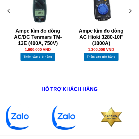
Ampe kìm đo dòng
Ampe kìm đo dòng
AC/DC Tenmars TM-
AC Hioki 3280-10F
13E (400A, 750V)
(1000A)
1.600.000
VND
1.300.000
VND
Thêm vào giỏ hàng
Thêm vào giỏ hàng
HỖ TRỢ KHÁCH HÀNG