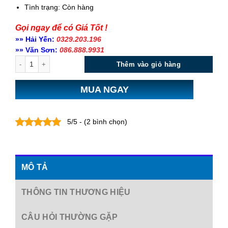
Tình trạng:
Còn hàng
Gọi ngay để có Giá Tốt !
»» Hải Yến:
0329.203.196
»» Văn Sơn:
086.888.9931
Số lượng
Thêm vào giỏ hàng
MUA NGAY
5/5 - (2 bình chọn)
MÔ TẢ
THÔNG TIN THƯƠNG HIỆU
CÂU HỎI THƯỜNG GẶP