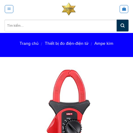
Skip
to
content
Trang chủ
Thiết bị đo điện-điện tử
Ampe kìm
/
/