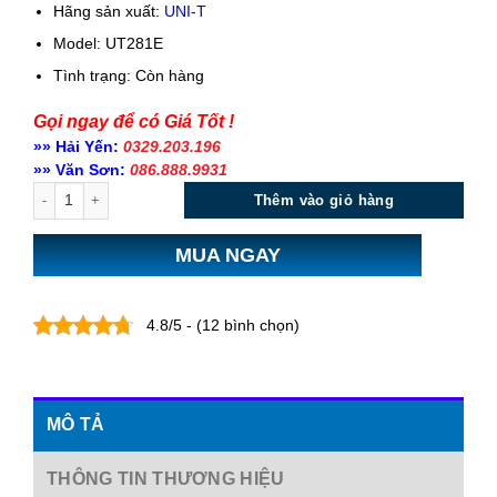
Hãng sản xuất:
UNI-T
Model: UT281E
Tình trạng:
Còn hàng
Gọi ngay để có Giá Tốt !
»» Hải Yến:
0329.203.196
»» Văn Sơn:
086.888.9931
Số lượng
Thêm vào giỏ hàng
MUA NGAY
4.8/5 - (12 bình chọn)
MÔ TẢ
THÔNG TIN THƯƠNG HIỆU