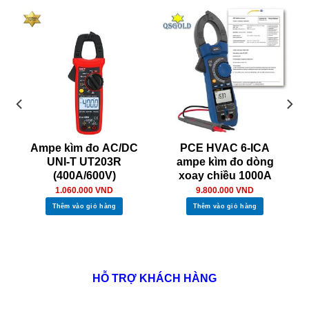
Ampe kìm đo AC/DC
PCE HVAC 6-ICA
UNI-T UT203R
ampe kìm đo dòng
(400A/600V)
xoay chiều 1000A
1.060.000
VND
9.800.000
VND
Thêm vào giỏ hàng
Thêm vào giỏ hàng
HỖ TRỢ KHÁCH HÀNG