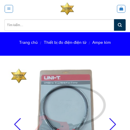
Skip
to
content
Trang chủ
Thiết bị đo điện-điện tử
Ampe kìm
/
/