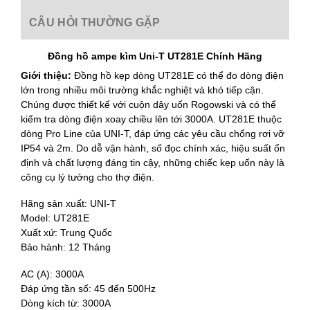
CÂU HỎI THƯỜNG GẶP
Đồng hồ ampe kìm Uni-T UT281E Chính Hãng
Giới thiệu:
Đồng hồ kẹp dòng UT281E có thể đo dòng điện
lớn trong nhiều môi trường khắc nghiệt và khó tiếp cận.
Chúng được thiết kế với cuộn dây uốn Rogowski và có thể
kiểm tra dòng điện xoay chiều lên tới 3000A. UT281E thuộc
dòng Pro Line của UNI-T, đáp ứng các yêu cầu chống rơi vỡ
IP54 và 2m. Do dễ vận hành, số đọc chính xác, hiệu suất ổn
định và chất lượng đáng tin cậy, những chiếc kẹp uốn này là
công cụ lý tưởng cho thợ điện.
Hãng sản xuất: UNI-T
Model: UT281E
Xuất xứ: Trung Quốc
Bảo hành: 12 Tháng
AC (A): 3000A
Đáp ứng tần số: 45 đến 500Hz
Dòng kích từ: 3000A