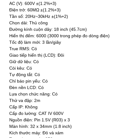
AC (V): 600V ±(1.2%+3)
Điện trở: 60MΩ ±(1.2%+3)
Tần số: 20Hz~30kHz ±(1%+2)
Chọn dải: Thủ công
Đường kính cuộn dây: 18 inch (45.7cm)
Hiển thị đếm: 6000 (3000 trong phép đo dòng điện)
Tốc độ làm mới: 3 lần/giây
True RMS: Có
Giao tiếp hiển thị (LCD): Đôi
Giữ dữ liệu: Có
Còi kêu: Có
Tự động tắt: Có
Chỉ báo pin yếu: Có
Đèn nền LCD: Có
Lựa chọn chức năng: Có
Thử va đập: 2m
Cấp IP: Không
Cấp đo lường: CAT IV 600V
Nguồn điện: Pin 1.5V (R03) x 3
Màn hình: 32 x 34mm (1.8 inch)
Kích thước máy: Đỏ và xám