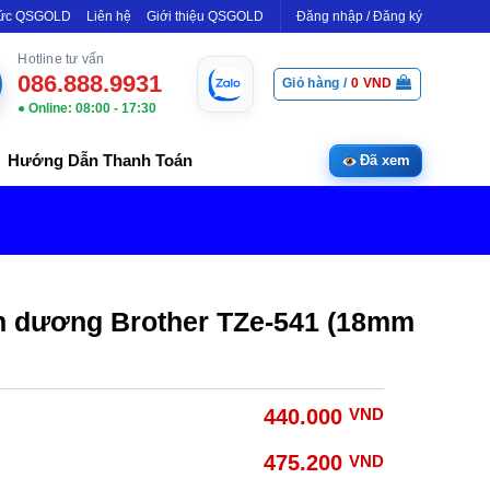
Tức QSGOLD
Liên hệ
Giới thiệu QSGOLD
Đăng nhập / Đăng ký
Hotline tư vấn
086.888.9931
Giỏ hàng /
0
VND
● Online: 08:00 - 17:30
Hướng Dẫn Thanh Toán
Đã xem
nh dương Brother TZe-541 (18mm
440.000
VND
475.200
VND