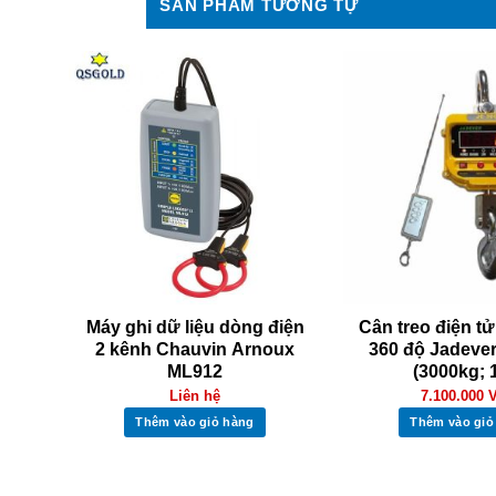
SẢN PHẨM TƯƠNG TỰ
ết
Máy ghi dữ liệu dòng điện
Cân treo điện t
2 kênh Chauvin Arnoux
360 độ Jadeve
ML912
(3000kg; 
Liên hệ
7.100.000
Thêm vào giỏ hàng
Thêm vào giỏ