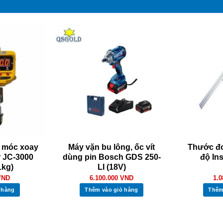
ử móc xoay
Máy vặn bu lông, ốc vít
Thước đo
r JC-3000
dùng pin Bosch GDS 250-
độ In
1kg)
LI (18V)
VND
6.100.000
VND
1.
 hàng
Thêm vào giỏ hàng
Thêm