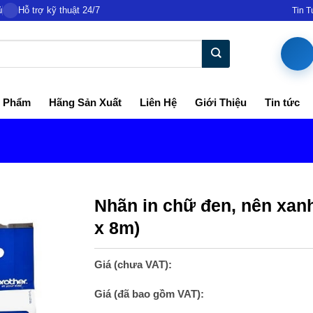
ủ
Hỗ trợ kỹ thuật 24/7
Tin 
 Phẩm
Hãng Sản Xuất
Liên Hệ
Giới Thiệu
Tin tức
Nhãn in chữ đen, nên xa
x 8m​)
Giá (chưa VAT):
Giá (đã bao gồm VAT):